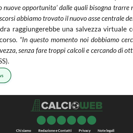
no nuove opportunita’ dalle quali bisogna trarre 
i scorsi abbiamo trovato il nuovo asse centrale de
ra raggiungerebbe una salvezza virtuale c
scorso
. “In questo momento noi dobbiamo cerca
lvezza, senza fare troppi calcoli e cercando di ott
S).
ws
Chi siamo
Redazione e Contatti
Privacy
Note legali