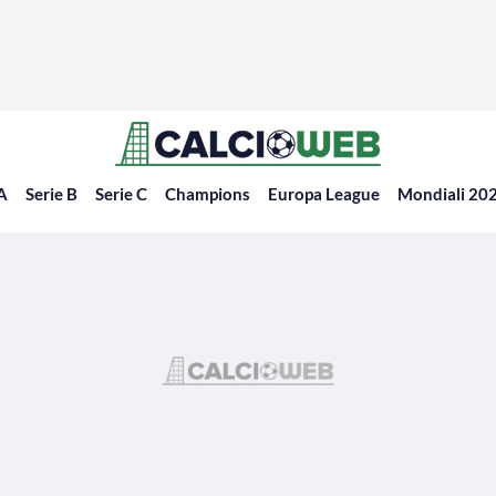
 A
Serie B
Serie C
Champions
Europa League
Mondiali 20