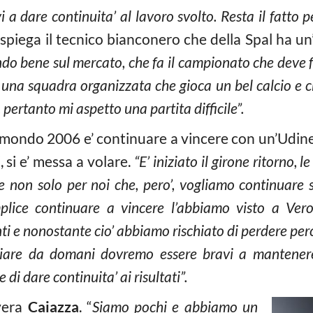
i a dare continuita’ al lavoro svolto. Resta il fatto 
, spiega il tecnico bianconero che della Spal ha u
o bene sul mercato, che fa il campionato che deve fa
’ una squadra organizzata che gioca un bel calcio e ch
pertanto mi aspetto una partita difficile”.
l mondo 2006 e’ continuare a vincere con un’Udine
, si e’ messa a volare.
“E’ iniziato il girone ritorno, 
tti e non solo per noi che, pero’, vogliamo continuar
plice continuare a vincere l’abbiamo visto a Ver
i e nonostante cio’ abbiamo rischiato di perdere pe
ciare da domani dovremo essere bravi a mantenere 
di dare continuita’ ai risultati”.
avera
Caiazza
. “
Siamo pochi e abbiamo un