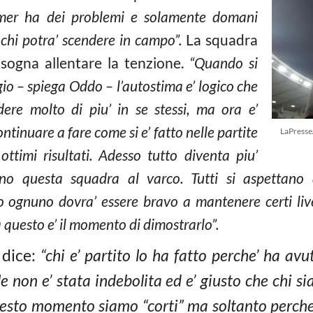
mer ha dei problemi e solamente domani
hi potra’ scendere in campo”.
La squadra
sogna allentare la tenzione.
“Quando si
gio – spiega Oddo – l’autostima e’ logico che
edere molto di piu’ in se stessi, ma ora e’
ntinuare a fare come si e’ fatto nelle partite
LaPresse
ttimi risultati. Adesso tutto diventa piu’
ttano questa squadra al varco. Tutti si aspettano 
ognuno dovra’ essere bravo a mantenere certi livell
 questo e’ il momento di dimostrarlo”.
 dice:
“chi e’ partito lo ha fatto perche’ ha av
le non e’ stata indebolita ed e’ giusto che chi 
 questo momento siamo “corti” ma soltanto perche