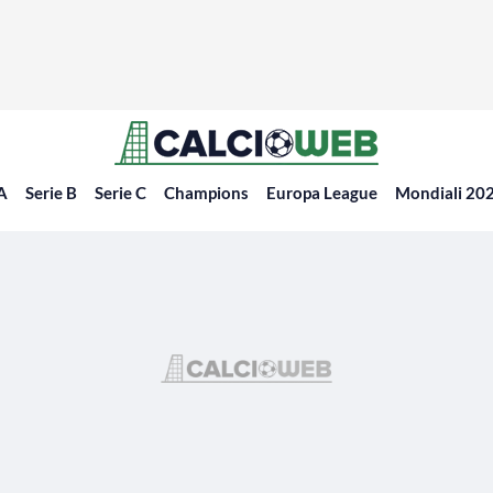
 A
Serie B
Serie C
Champions
Europa League
Mondiali 20