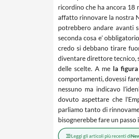
ricordino che ha ancora 18 m
affatto rinnovare la nostra
potrebbero andare avanti s
seconda cosa e’ obbligatorio 
credo si debbano tirare fuor
diventare direttore tecnico,
delle scelte. A me
la figur
comportamenti, dovessi fare u
nessuno ma indicavo l’iden
dovuto aspettare che l’Emp
parliamo tanto di rinnovament
bisognerebbe fare un passo i
Leggi gli articoli più recenti di
Ne