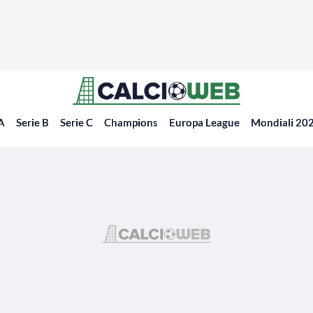
 A
Serie B
Serie C
Champions
Europa League
Mondiali 20