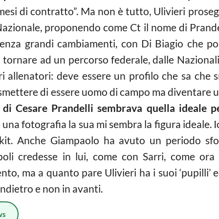
esi di contratto”. Ma non è tutto, Ulivieri pros
 Nazionale, proponendo come Ct il nome di Prandel
enza grandi cambiamenti, con Di Biagio che port
tornare ad un percorso federale, dalle Nazionali 
i allenatori: deve essere un profilo che sa che 
 smettere di essere uomo di campo ma diventare un
a di Cesare Prandelli sembrava quella ideale p
na fotografia la sua mi sembra la figura ideale. Io
kit. Anche Giampaolo ha avuto un periodo sfor
oli credesse in lui, come con Sarri, come ora
o, ma a quanto pare Ulivieri ha i suoi ‘pupilli’ 
ndietro e non in avanti.
ws