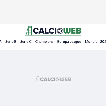
 A
Serie B
Serie C
Champions
Europa League
Mondiali 20