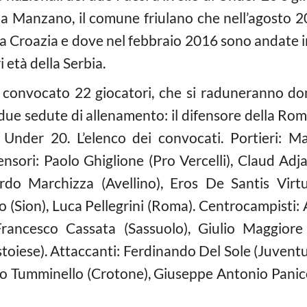
a a Manzano, il comune friulano che nell’agosto 
la Croazia e dove nel febbraio 2016 sono andate i
 età della Serbia.
a convocato 22 giocatori, che si raduneranno d
due sedute di allenamento: il difensore della Roma
Under 20. L’elenco dei convocati. Portieri: Ma
fensori: Paolo Ghiglione (Pro Vercelli), Claud Ad
ardo Marchizza (Avellino), Eros De Santis Virtu
 (Sion), Luca Pellegrini (Roma). Centrocampisti:
 Francesco Cassata (Sassuolo), Giulio Maggiore 
stoiese). Attaccanti: Ferdinando Del Sole (Juventu
co Tumminello (Crotone), Giuseppe Antonio Panic