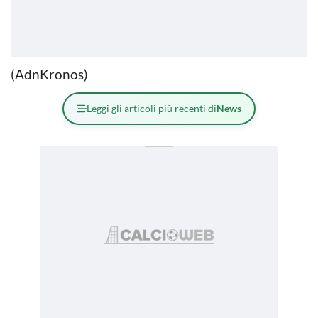
(AdnKronos)
Leggi gli articoli più recenti di
News