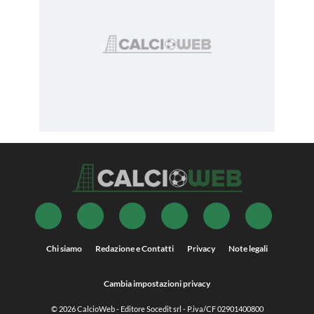
Chi siamo
Redazione e Contatti
Privacy
Note legali
Cambia impostazioni privacy
© 2026
CalcioWeb
- Editore Socedit srl - P.iva/CF 02901400800