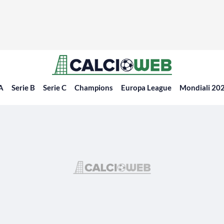
 A
Serie B
Serie C
Champions
Europa League
Mondiali 20