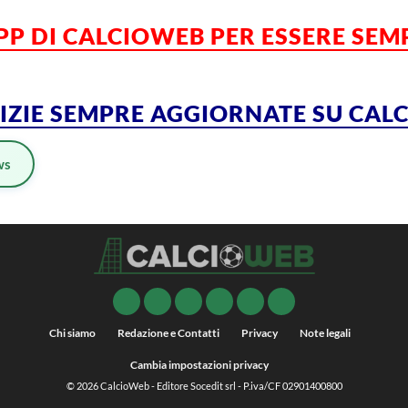
APP DI CALCIOWEB PER ESSERE SE
TIZIE SEMPRE AGGIORNATE SU CA
ws
Chi siamo
Redazione e Contatti
Privacy
Note legali
Cambia impostazioni privacy
© 2026
CalcioWeb
- Editore Socedit srl - P.iva/CF 02901400800