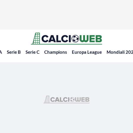
 A
Serie B
Serie C
Champions
Europa League
Mondiali 20