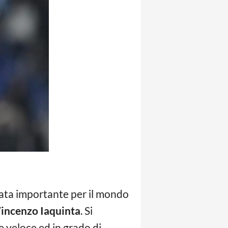
ata importante per il mondo
incenzo Iaquinta
. Si
e veloce ed in grado di