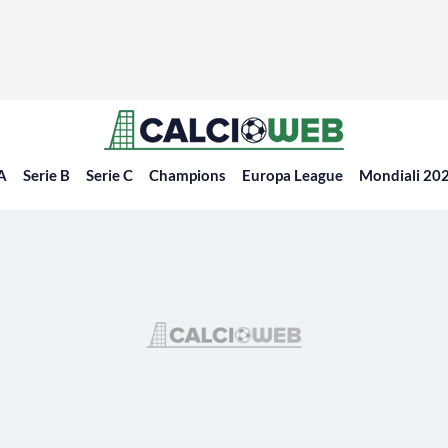
 A
Serie B
Serie C
Champions
Europa League
Mondiali 20