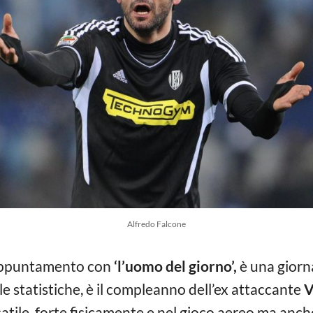
Alfredo Falcone
 appuntamento con
‘l’uomo del giorno’,
è una giorn
lle statistiche, è il compleanno dell’ex attaccante
V
satile, forte fisicamente e nel gioco aereo ma anch