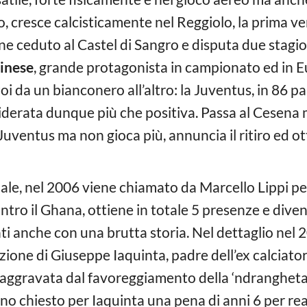
oco, cresce calcisticamente nel Reggiolo, la prima v
ne ceduto al Castel di Sangro e disputa due stagion
dinese
, grande protagonista in campionato ed in E
oi da un bianconero all’altro: la Juventus, in 86 pa
iderata dunque più che positiva. Passa al Cesena 
Juventus ma non gioca più, annuncia il ritiro ed ot
le, nel 2006 viene chiamato da Marcello Lippi pe
contro il Ghana, ottiene in totale 5 presenze e di
nti anche con una brutta storia. Nel dettaglio ne
zione di Giuseppe Iaquinta, padre dell’ex calciator
i, aggravata dal favoreggiamento della ‘ndrangheta
o chiesto per Iaquinta una pena di anni 6 per reati