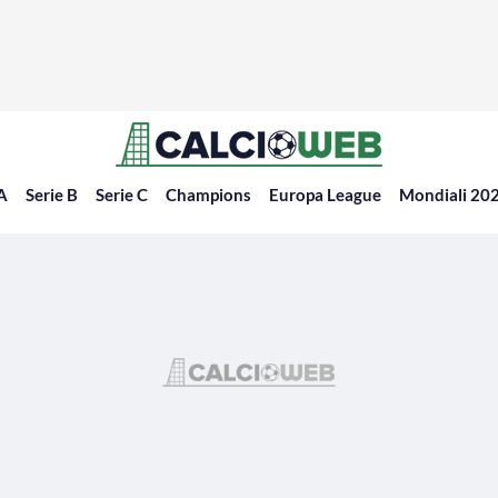
 A
Serie B
Serie C
Champions
Europa League
Mondiali 20