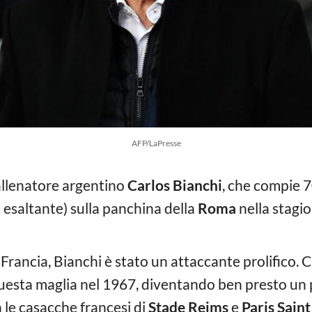
AFP/LaPresse
’allenatore argentino
Carlos Bianchi
, che compie 70
 esaltante) sulla panchina della
Roma
nella stagio
Francia, Bianchi è stato un attaccante prolifico. C
questa maglia nel 1967, diventando ben presto un
 le casacche francesi di
Stade Reims
e
Paris Sain