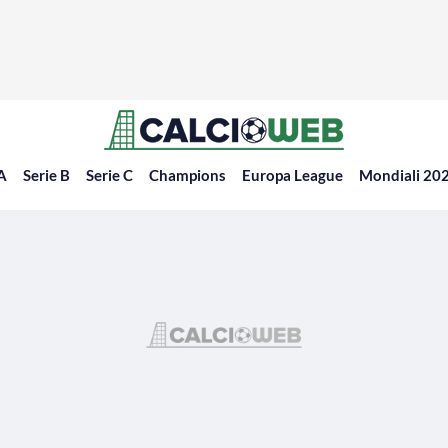
 A
Serie B
Serie C
Champions
Europa League
Mondiali 20