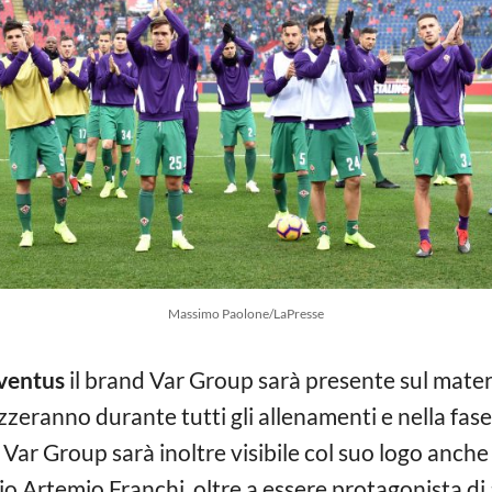
Massimo Paolone/LaPresse
ventus
il brand Var Group sarà presente sul material
izzeranno durante tutti gli allenamenti e nella fas
i. Var Group sarà inoltre visibile col suo logo anc
io Artemio Franchi, oltre a essere protagonista di 