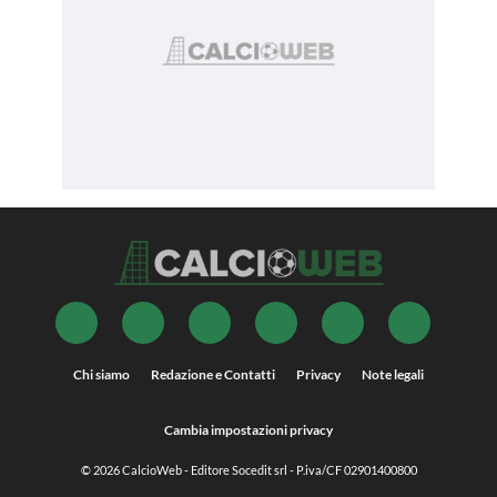
Chi siamo
Redazione e Contatti
Privacy
Note legali
Cambia impostazioni privacy
© 2026
CalcioWeb
- Editore Socedit srl - P.iva/CF 02901400800