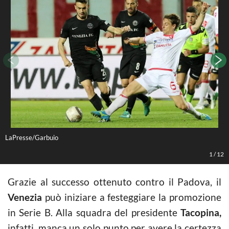
LaPresse/Garbuio
L
1
/
12
Grazie al successo ottenuto contro il Padova, il
Venezia
può iniziare a festeggiare la promozione
in Serie B. Alla squadra del presidente
Tacopina,
infatti, manca un solo punto per avere la certezza