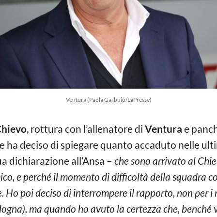
Ventura (Paola Garbuio/LaPresse)
hievo
, rottura con l’allenatore di
Ventura
e panch
le ha deciso di spiegare quanto accaduto nelle ult
sua dichiarazione all’Ansa –
che sono arrivato al Chie
co, e perché il momento di difficoltà della squadra c
. Ho poi deciso di interrompere il rapporto, non per i 
Bologna), ma quando ho avuto la certezza che, benché 