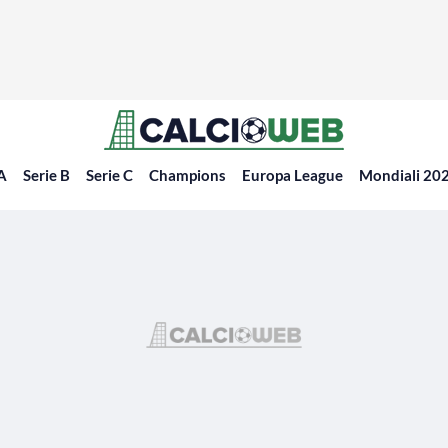
 A
Serie B
Serie C
Champions
Europa League
Mondiali 20