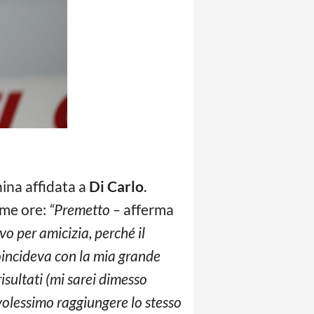
ina affidata a
Di Carlo
.
ime ore:
“Premetto –
afferma
vo per amicizia, perché il
oincideva con la mia grande
risultati (mi sarei dimesso
volessimo raggiungere lo stesso