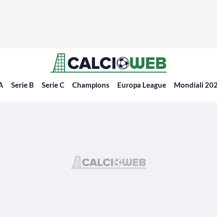
 A
Serie B
Serie C
Champions
Europa League
Mondiali 20