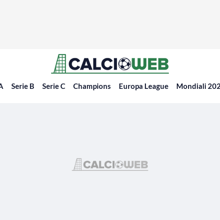
 A
Serie B
Serie C
Champions
Europa League
Mondiali 20