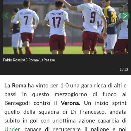
Fabio Rossi/AS Roma/LaPresse
F
1
/
15
La
Roma
ha vinto per 1-0 una gara ricca di alti e
bassi in questo mezzogiorno di fuoco al
Bentegodi contro il
Verona.
Un inizio sprint
quello della squadra di Di Francesco, andata
subito in gol con un’ottima azione caparbia di
Under
, capace di recuperare il pallone e poi