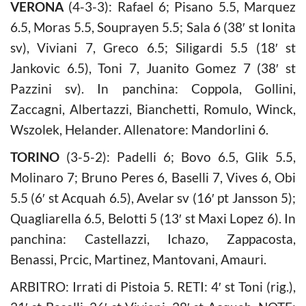
VERONA
(4-3-3): Rafael 6; Pisano 5.5, Marquez
6.5, Moras 5.5, Souprayen 5.5; Sala 6 (38′ st Ionita
sv), Viviani 7, Greco 6.5; Siligardi 5.5 (18′ st
Jankovic 6.5), Toni 7, Juanito Gomez 7 (38′ st
Pazzini sv). In panchina: Coppola, Gollini,
Zaccagni, Albertazzi, Bianchetti, Romulo, Winck,
Wszolek, Helander. Allenatore: Mandorlini 6.
TORINO
(3-5-2): Padelli 6; Bovo 6.5, Glik 5.5,
Molinaro 7; Bruno Peres 6, Baselli 7, Vives 6, Obi
5.5 (6′ st Acquah 6.5), Avelar sv (16′ pt Jansson 5);
Quagliarella 6.5, Belotti 5 (13′ st Maxi Lopez 6). In
panchina: Castellazzi, Ichazo, Zappacosta,
Benassi, Prcic, Martinez, Mantovani, Amauri.
ARBITRO: Irrati di Pistoia 5. RETI: 4′ st Toni (rig.),