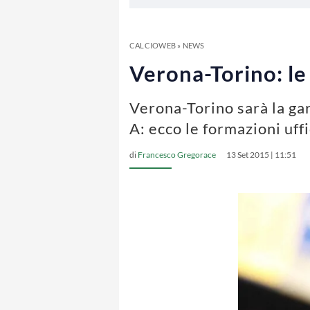
CALCIOWEB
»
NEWS
Verona-Torino: le 
Verona-Torino sarà la ga
A: ecco le formazioni uffi
di
Francesco Gregorace
13 Set 2015 | 11:51