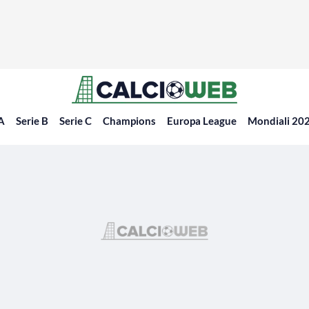
 A
Serie B
Serie C
Champions
Europa League
Mondiali 20