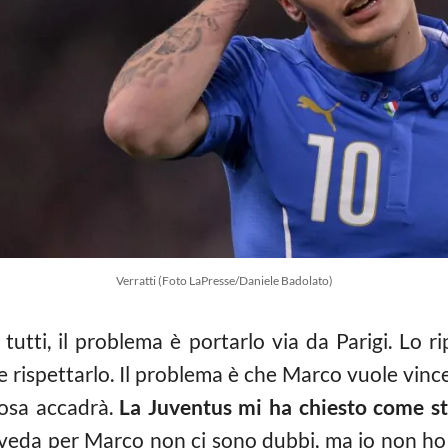
Verratti (Foto LaPresse/Daniele Badolato)
utti, il problema è portarlo via da Parigi. Lo r
 rispettarlo. Il problema è che Marco vuole vincer
cosa accadrà.
La Juventus mi ha chiesto come s
eda per Marco non ci sono dubbi, ma io non ho 