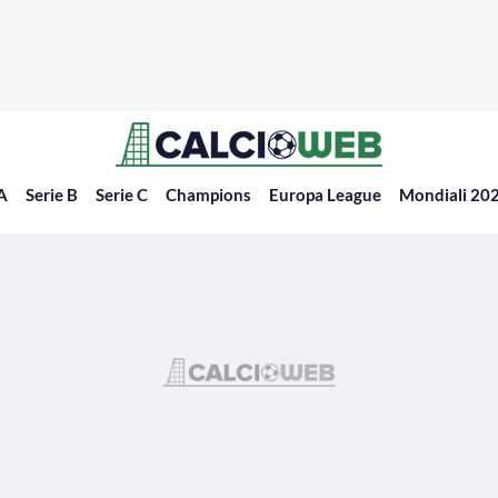
 A
Serie B
Serie C
Champions
Europa League
Mondiali 20