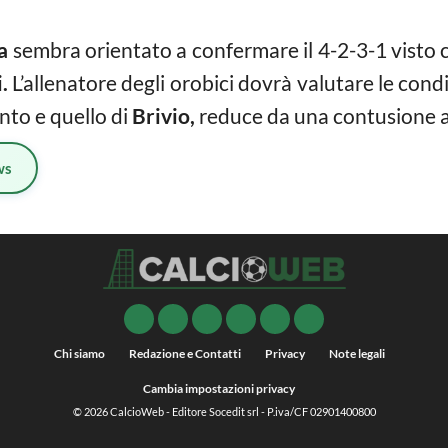
a
sembra orientato a confermare il 4-2-3-1 visto c
.
L’allenatore degli orobici dovrà valutare le cond
nto e quello di
Brivio,
reduce da una contusione al
ws
Chi siamo
Redazione e Contatti
Privacy
Note legali
Cambia impostazioni privacy
© 2026
CalcioWeb
- Editore Socedit srl - P.iva/CF 02901400800