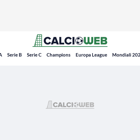
 A
Serie B
Serie C
Champions
Europa League
Mondiali 20