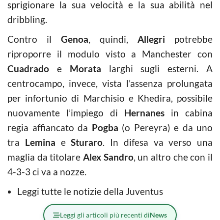
sprigionare la sua velocità e la sua abilità nel
dribbling.
Contro il
Genoa
, quindi,
Allegri
potrebbe
riproporre il modulo visto a Manchester con
Cuadrado
e
Morata
larghi sugli esterni. A
centrocampo, invece, vista l’assenza prolungata
per infortunio di Marchisio e Khedira, possibile
nuovamente l’impiego di
Hernanes
in cabina
regia affiancato da
Pogba
(o Pereyra) e da uno
tra
Lemina
e
Sturaro
. In difesa va verso una
maglia da titolare
Alex Sandro
, un altro che con il
4-3-3 ci va a nozze.
Leggi tutte le notizie della Juventus
Leggi gli articoli più recenti di
News