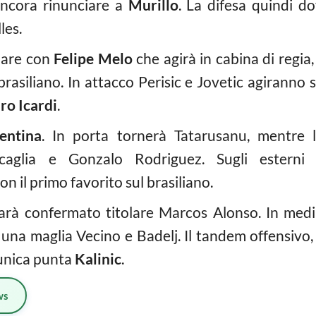
ancora rinunciare a
Murillo
. La difesa quindi 
les.
olare con
Felipe Melo
che agirà in cabina di regi
 brasiliano. In attacco Perisic e Jovetic agiranno 
o Icardi
.
entina
. In porta tornerà Tatarusanu, mentre 
aglia e Gonzalo Rodriguez. Sugli esterni 
on il primo favorito sul brasiliano.
, sarà confermato titolare Marcos Alonso. In medi
 una maglia Vecino e Badelj. Il tandem offensivo
l’unica punta
Kalinic
.
ws