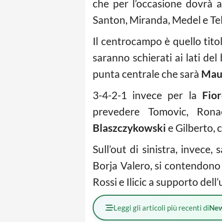
che per l’occasione dovrà 
Santon, Miranda, Medel e Tel
Il centrocampo è quello tit
saranno schierati ai lati del
punta centrale che sarà
Maur
3-4-2-1 invece per la
Fior
prevedere Tomovic, Ronac
Blaszczykowski
e Gilberto, c
Sull’out di sinistra, invece
Borja Valero, si contendono
Rossi e Ilicic a supporto del
Leggi gli articoli più recenti di
Ne