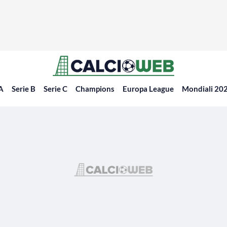
 A
Serie B
Serie C
Champions
Europa League
Mondiali 20