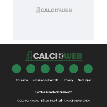
Chi siamo
Redazione e Contatti
Privacy
Note legali
Cambia impostazioni privacy
© 2026
CalcioWeb
- Editore Socedit srl - P.iva/CF 02901400800