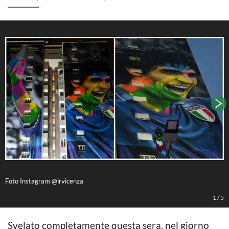
Foto Instagram @lrvicenza
F
1
/
5
Svelato completamente questa sera, nel giorno