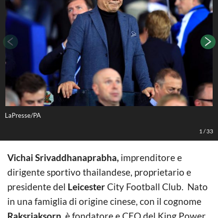
LaPresse/PA
L
1
/
33
Vichai Srivaddhanaprabha,
imprenditore e
dirigente sportivo thailandese, proprietario e
presidente del
Leicester
City Football Club. Nato
in una famiglia di origine cinese, con il cognome
Raksriaksorn
, è fondatore e CEO del King Power