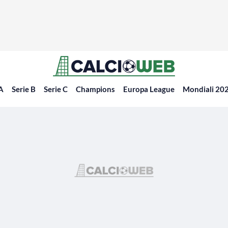
 A
Serie B
Serie C
Champions
Europa League
Mondiali 20