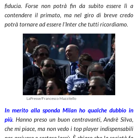
fiducia. Forse non potrà fin da subito essere lì a
contendere il primato, ma nel giro di breve credo
potrà tornare ad essere l’Inter che tutti ricordiamo.
LaPresse/Francesco Mazzitello
In merito alla sponda Milan ho qualche dubbio in
più
. Hanno preso un buon centravanti, Andrè Silva,
che mi piace, ma non vedo i top player indispensabili
per arrivare e restare lassù. È chiaro che la società fa