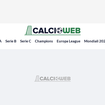
 A
Serie B
Serie C
Champions
Europa League
Mondiali 20