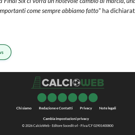
a Final Six ci vorrà un notevole cambio di marcia, un
i importanti come sempre abbiamo fatto
” ha dichiara
ws
Chi siamo
Redazione e Contatti
Privacy
Note legali
Cambia impostazioni privacy
© 2026
CalcioWeb
- Editore Socedit srl - P.iva/CF 02901400800