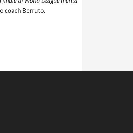
a finale di World League merita
to coach Berruto.