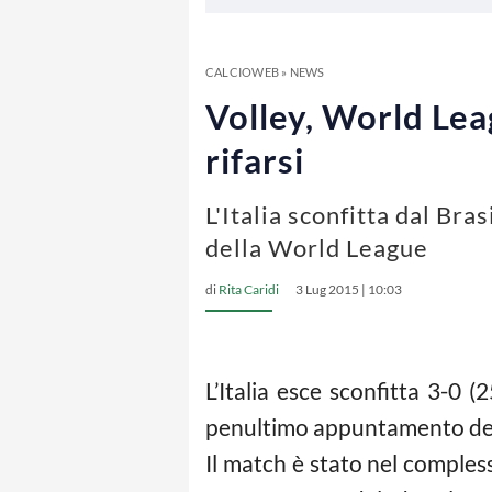
CALCIOWEB
»
NEWS
Volley, World Leag
rifarsi
L'Italia sconfitta dal Br
della World League
di
Rita Caridi
3 Lug 2015 | 10:03
L’Italia esce sconfitta 3-0 
penultimo appuntamento dell
Il match è stato nel comple