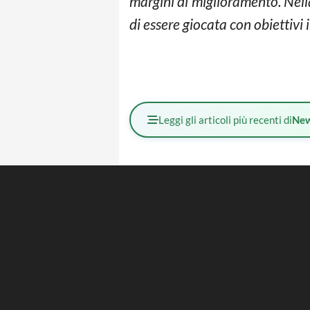
margini di miglioramento. Nell
di essere giocata con obiettiv
Leggi gli articoli più recenti di
Ne