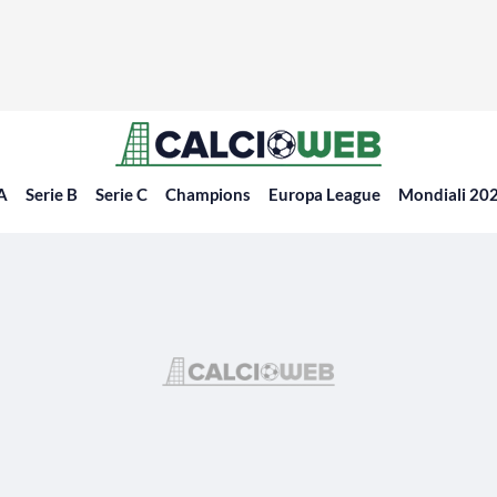
 A
Serie B
Serie C
Champions
Europa League
Mondiali 20