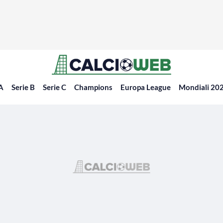
 A
Serie B
Serie C
Champions
Europa League
Mondiali 20