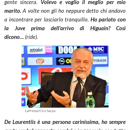
gente sincera.
Volevo e voglio il meglio per mio
marito.
A volte non gli ho neppure detto chi andavo
a incontrare per lasciarlo tranquillo.
Ho parlato con
la Juve prima dell’arrivo di Higuain? Così
dicono…
(ride).
LaPresse/Ciro Sarpa
De Laurentiis è una persona carinissima, ho sempre