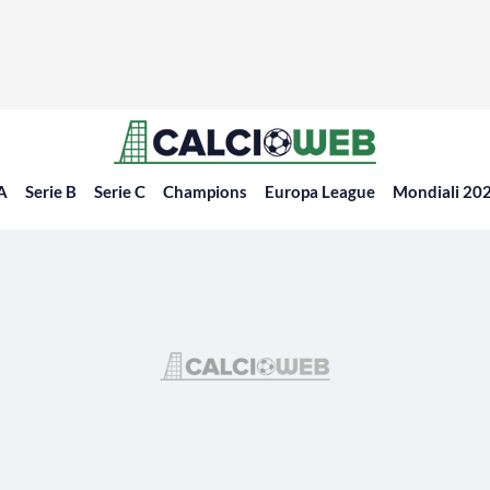
 A
Serie B
Serie C
Champions
Europa League
Mondiali 20