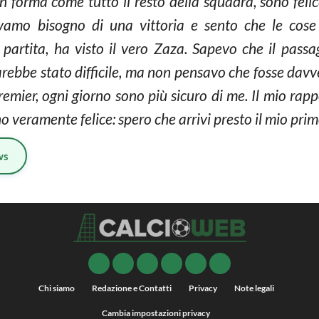
n forma come tutto il resto della squadra, sono feli
evamo bisogno di una vittoria e sento che le cose
artita, ha visto il vero Zaza. Sapevo che il pass
rebbe stato difficile, ma non pensavo che fosse davve
emier, ogni giorno sono più sicuro di me. Il mio rappo
o veramente felice: spero che arrivi presto il mio prim
ws
Chi siamo
Redazione e Contatti
Privacy
Note legali
Cambia impostazioni privacy