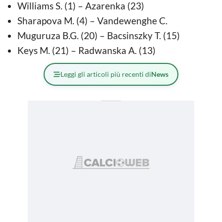
Williams S. (1) – Azarenka (23)
Sharapova M. (4) – Vandewenghe C.
Muguruza B.G. (20) – Bacsinszky T. (15)
Keys M. (21) – Radwanska A. (13)
Leggi gli articoli più recenti di
News