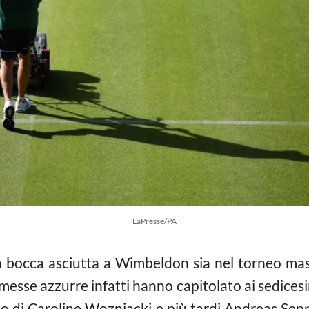
LaPresse/PA
a a bocca asciutta a Wimbeldon sia nel torneo mas
esse azzurre infatti hanno capitolato ai sedicesimi
oco di Caroline Wozniacki e più tardi Andreas Sep