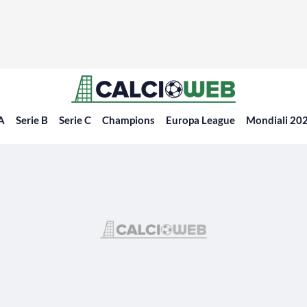
 A
Serie B
Serie C
Champions
Europa League
Mondiali 20