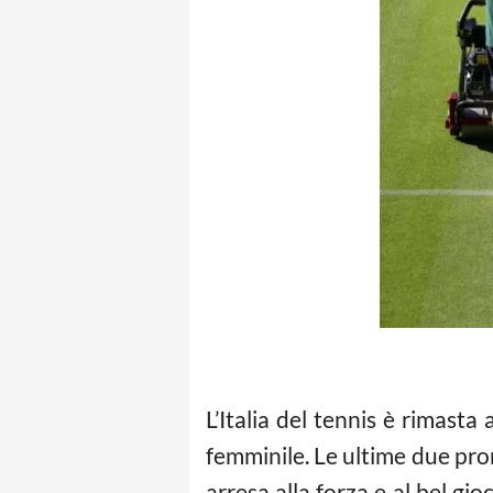
L’Italia del tennis è rimast
femminile. Le ultime due prom
arresa alla forza e al bel gi