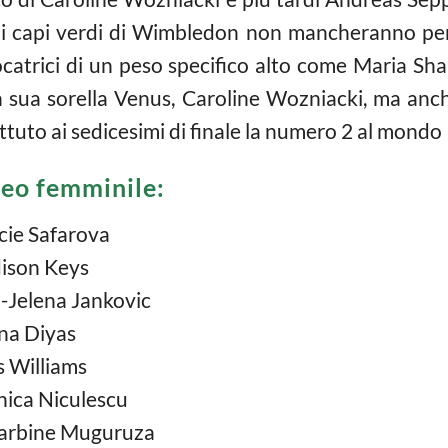
i capi verdi di Wimbledon non mancheranno per c
iocatrici di un peso specifico alto come Maria Sh
n sua sorella Venus, Caroline Wozniacki, ma anc
tuto ai sedicesimi di finale la numero 2 al mondo
neo femminile:
ie Safarova
ison Keys
-Jelena Jankovic
na Diyas
 Williams
ica Niculescu
Garbine Muguruza