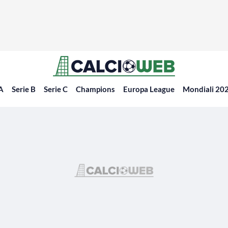
 A
Serie B
Serie C
Champions
Europa League
Mondiali 20