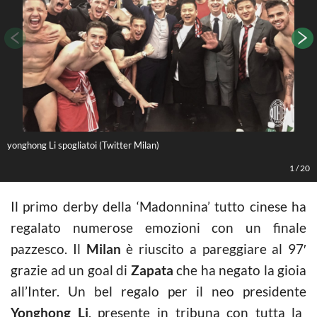
yonghong Li spogliatoi (Twitter Milan)
1
/
20
Il primo derby della ‘Madonnina’ tutto cinese ha
regalato numerose emozioni con un finale
pazzesco. Il
Milan
è riuscito a pareggiare al 97′
grazie ad un goal di
Zapata
che ha negato la gioia
all’Inter. Un bel regalo per il neo presidente
Yonghong Li
, presente in tribuna con tutta la