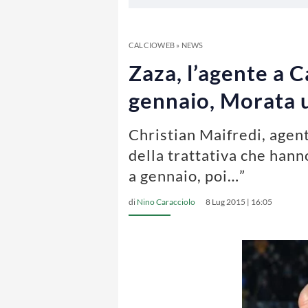
CALCIOWEB
»
NEWS
Zaza, l’agente a 
gennaio, Morata 
Christian Maifredi, agen
della trattativa che hann
a gennaio, poi…”
di
Nino Caracciolo
8 Lug 2015 | 16:05