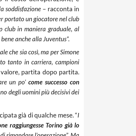
a soddisfazione
– racconta in
r portato un giocatore nel club
p club in maniera graduale, al
à bene anche alla Juventus”.
ale che sia così, ma per Simone
to tanto in carriera, campioni
valore, partita dopo partita.
fare un po’
come successo con
uno degli uomini più decisivi dei
cipata già di qualche mese. “
I
ne raggiungesse Torino già lo
 di rimandare l’operazione
”.
Ma