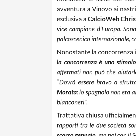
avventura a Vinovo ai nastri
esclusiva a
CalcioWeb Chris
vice campione d’Europa. Sono 
palcoscenico internazionale, co
Nonostante la concorrenza i
la concorrenza è uno stimol
affermati non può che aiutarl
“
Dovrà essere bravo a sfrutta
Morata
: lo spagnolo non era ar
bianconeri
”.
Trattativa chiusa ufficialmen
rapporti tra le due società so
scorso gennaio,
ma poi con il S