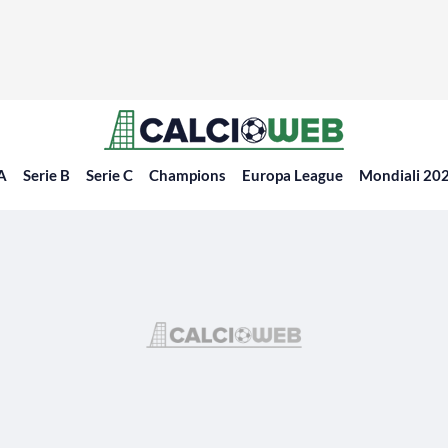
 A
Serie B
Serie C
Champions
Europa League
Mondiali 20