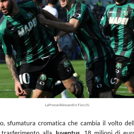
LaPresse/Alessandro Fiocchi
o, sfumatura cromatica che cambia il volto dell
o trasferimento alla
Juventus
, 18 milioni di eur