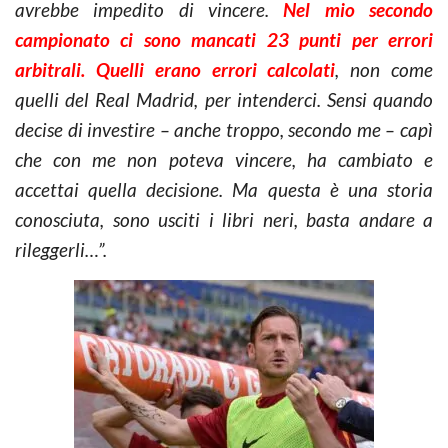
avrebbe impedito di vincere.
Nel mio secondo
campionato ci sono mancati 23 punti per errori
arbitrali. Quelli erano errori calcolati
, non come
quelli del Real Madrid, per intenderci. Sensi quando
decise di investire – anche troppo, secondo me – capì
che con me non poteva vincere, ha cambiato e
accettai quella decisione. Ma questa è una storia
conosciuta, sono usciti i libri neri, basta andare a
rileggerli…”.