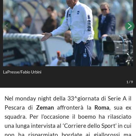
LaPresse/Fabio Urbini
L
1
/
9
Nel monday night della 33^giornata di Serie A il
Pescara di
Zeman
affronterà la
Roma
, sua ex
squadra. Per l’occasione il boemo ha rilasciato
una lunga intervista al ‘Corriere dello Sport’ in cui
non ha risparmiato bordate ai giallorossi ma