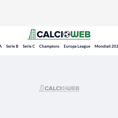
 A
Serie B
Serie C
Champions
Europa League
Mondiali 20