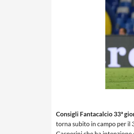
Consigli Fantacalcio 33ª gi
torna subito in campo per i
Gasperini che ha intenzione 