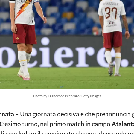
Photo by Francesco Pecoraro/Getty Images
ornata
– Una giornata decisiva e che preannuncia 
l 33esimo turno, nel primo match in campo
Atalant
di concludere il campionato almeno al secondo post