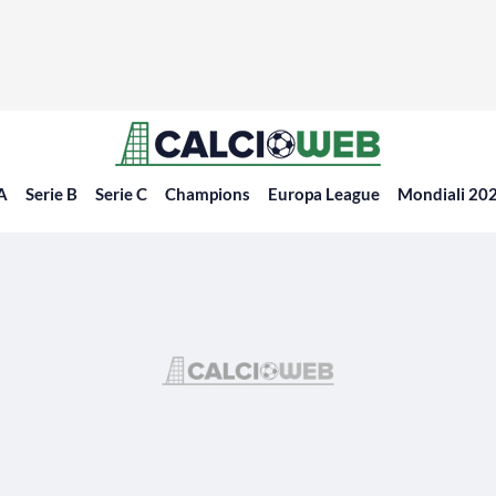
 A
Serie B
Serie C
Champions
Europa League
Mondiali 20