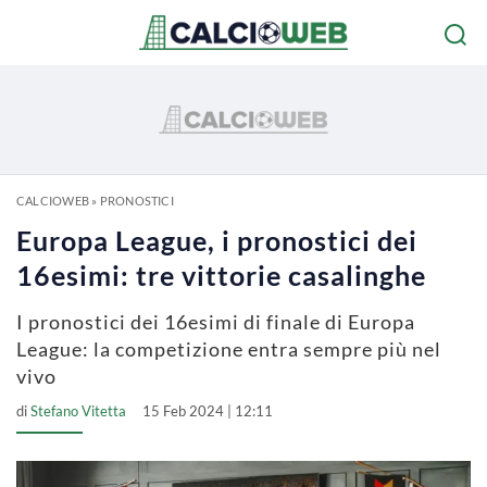
CALCIOWEB
»
PRONOSTICI
Europa League, i pronostici dei
16esimi: tre vittorie casalinghe
I pronostici dei 16esimi di finale di Europa
League: la competizione entra sempre più nel
vivo
di
Stefano Vitetta
15 Feb 2024 | 12:11