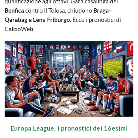
qualificazione agli ottavi. Gara casalinga del
Benfica
contro il Tolosa, chiudono
Braga-
Qarabag e Lens-Friburgo.
Ecco i pronostici di
CalcioWeb.
Europa League, i pronostici dei 16esimi