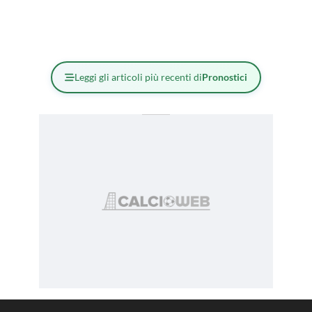
Leggi gli articoli più recenti di
Pronostici