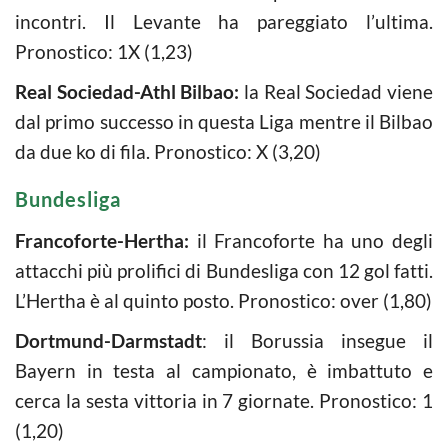
incontri. Il Levante ha pareggiato l’ultima.
Pronostico: 1X (1,23)
Real Sociedad-Athl Bilbao:
la Real Sociedad viene
dal primo successo in questa Liga mentre il Bilbao
da due ko di fila. Pronostico: X (3,20)
Bundesliga
Francoforte-Hertha:
il Francoforte ha uno degli
attacchi più prolifici di Bundesliga con 12 gol fatti.
L’Hertha è al quinto posto. Pronostico: over (1,80)
Dortmund-Darmstadt
: il Borussia insegue il
Bayern in testa al campionato, è imbattuto e
cerca la sesta vittoria in 7 giornate. Pronostico: 1
(1,20)