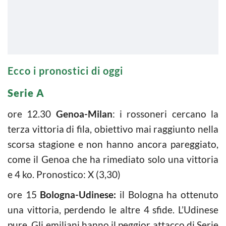
Ecco i pronostici di oggi
Serie A
ore 12.30
Genoa-Milan
: i rossoneri cercano la
terza vittoria di fila, obiettivo mai raggiunto nella
scorsa stagione e non hanno ancora pareggiato,
come il Genoa che ha rimediato solo una vittoria
e 4 ko. Pronostico: X (3,30)
ore 15
Bologna-Udinese:
il Bologna ha ottenuto
una vittoria, perdendo le altre 4 sfide. L’Udinese
pure. Gli emiliani hanno il peggior attacco di Serie