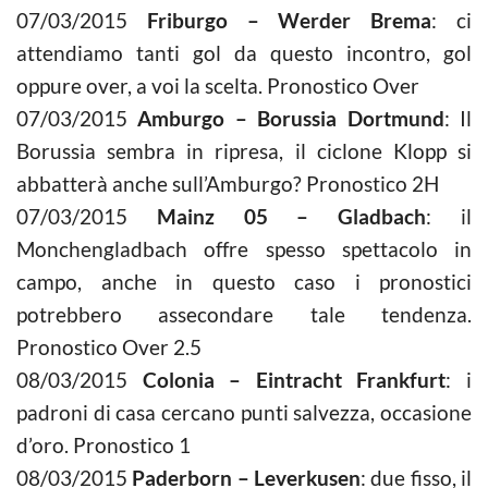
07/03/2015
Friburgo – Werder Brema
: ci
attendiamo tanti gol da questo incontro, gol
oppure over, a voi la scelta. Pronostico Over
07/03/2015
Amburgo – Borussia Dortmund
: Il
Borussia sembra in ripresa, il ciclone Klopp si
abbatterà anche sull’Amburgo? Pronostico 2H
07/03/2015
Mainz 05 – Gladbach
: il
Monchengladbach offre spesso spettacolo in
campo, anche in questo caso i pronostici
potrebbero assecondare tale tendenza.
Pronostico Over 2.5
08/03/2015
Colonia – Eintracht Frankfurt
: i
padroni di casa cercano punti salvezza, occasione
d’oro. Pronostico 1
08/03/2015
Paderborn – Leverkusen
: due fisso, il