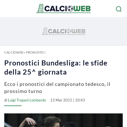
CALCIOWEB
»
PRONOSTICI
Pronostici Bundesliga: le sfide
della 25^ giornata
Ecco i pronostici del campionato tedesco, il
prossimo turno
di
Luigi Trapani Lombardo
13 Mar 2015 | 10:43