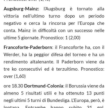
Augsburg-Mainz:
l’Augsburg è tornato alla
vittoria nell’ultimo turno dopo un periodo
negativo e cerca la rincorsa per l’Europa che
conta. Mainz in difficoltà con un successo nelle
ultime 5 giornate. Pronostico: 1 (2,00)
Francoforte-Paderborn
: il Francoforte ha, con il
Werder, ha la peggior difesa del torneo e ha un
rendimento altalenante. Il Paderborn viene da
tre ko consecutivi ed è terzultimo. Pronostico:
over (1,60)
ore 18.30
Dortmund-Colonia
: il Borussia viene da
almeno 5 risultati utili e ha ottenuto 13 punti
negli ultimi 5 turni di Bundesliga. L’Europa, però, è
lontana. Entrambe hanno subito 31 gol.