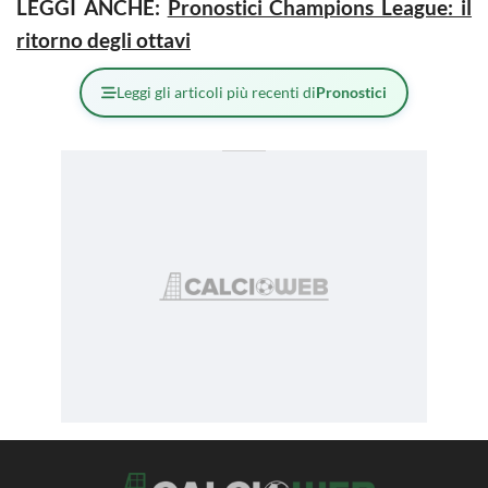
LEGGI ANCHE
:
Pronostici Champions League: il
ritorno degli ottavi
Leggi gli articoli più recenti di
Pronostici