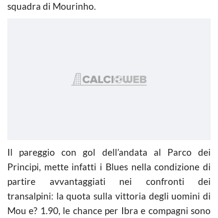
squadra di Mourinho.
Il pareggio con gol dell’andata al Parco dei
Principi, mette infatti i Blues nella condizione di
partire avvantaggiati nei confronti dei
transalpini: la quota sulla vittoria degli uomini di
Mou e? 1.90, le chance per Ibra e compagni sono