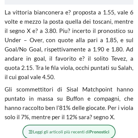
La vittoria bianconera e? proposta a 1.55, vale 6
volte e mezzo la posta quella dei toscani, mentre
il segno X e? a 3.80. Piu? incerto il pronostico su
Under – Over, con quote alla pari a 1.85, e sul
Goal/No Goal, rispettivamente a 1.90 e 1.80. Ad
andare in goal, il favorito e? il solito Tevez, a
quota 2.15. Tra le fila viola, occhi puntati su Salah,
il cui goal vale 4.50.
Gli scommettitori di Sisal Matchpoint hanno
puntato in massa su Buffon e compagni, che
hanno raccolto ben l’81% delle giocate. Per i viola
solo il 7%, mentre per il 12% sara? segno X.
Leggi gli articoli più recenti di
Pronostici