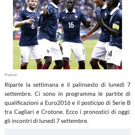
Francia
Riparte la settimana e il palinsesto di lunedì 7
settembre. Ci sono in programma le partite di
qualificazioni a Euro2016 e il posticipo di Serie B
tra Cagliari e Crotone. Ecco i pronostici di oggi:
gli incontri di lunedì 7 settembre.