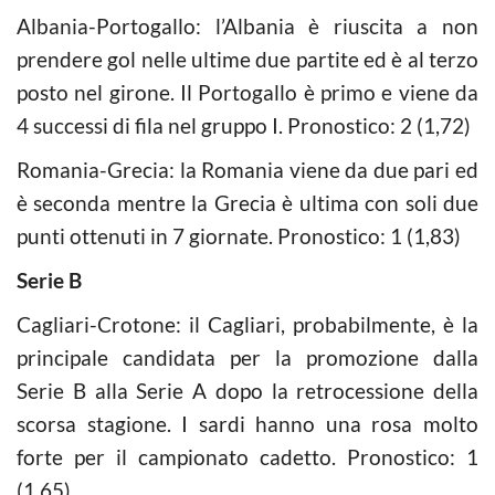
Albania-Portogallo: l’Albania è riuscita a non
prendere gol nelle ultime due partite ed è al terzo
posto nel girone. Il Portogallo è primo e viene da
4 successi di fila nel gruppo I. Pronostico: 2 (1,72)
Romania-Grecia: la Romania viene da due pari ed
è seconda mentre la Grecia è ultima con soli due
punti ottenuti in 7 giornate. Pronostico: 1 (1,83)
Serie B
Cagliari-Crotone: il Cagliari, probabilmente, è la
principale candidata per la promozione dalla
Serie B alla Serie A dopo la retrocessione della
scorsa stagione. I sardi hanno una rosa molto
forte per il campionato cadetto. Pronostico: 1
(1,65)