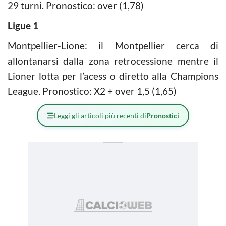
29 turni. Pronostico: over (1,78)
Ligue 1
Montpellier-Lione: il Montpellier cerca di
allontanarsi dalla zona retrocessione mentre il
Lioner lotta per l’acess o diretto alla Champions
League. Pronostico: X2 + over 1,5 (1,65)
Leggi gli articoli più recenti di
Pronostici