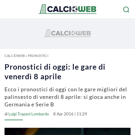
CALCIOWEB
»
PRONOSTICI
Pronostici di oggi: le gare di
venerdì 8 aprile
Ecco i pronostici di oggi con le gare migliori del
palinsesto di venerdì 8 aprile: si gioca anche in
Germania e Serie B
di
Luigi Trapani Lombardo
8 Apr 2016 | 11:29