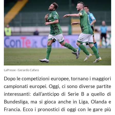
LaPresse - Gerardo Cafaro
Dopo le competizioni europee, tornano i maggiori
campionati europei. Oggi, ci sono diverse partite
interessanti: dall’anticipo di Serie B a quello di
Bundesliga, ma si gioca anche in Liga, Olanda e
Francia. Ecco i pronostici di oggi con le gare più