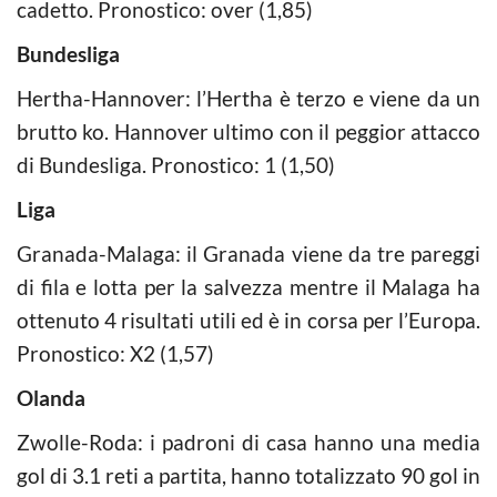
cadetto. Pronostico: over (1,85)
Bundesliga
Hertha-Hannover: l’Hertha è terzo e viene da un
brutto ko. Hannover ultimo con il peggior attacco
di Bundesliga. Pronostico: 1 (1,50)
Liga
Granada-Malaga: il Granada viene da tre pareggi
di fila e lotta per la salvezza mentre il Malaga ha
ottenuto 4 risultati utili ed è in corsa per l’Europa.
Pronostico: X2 (1,57)
Olanda
Zwolle-Roda: i padroni di casa hanno una media
gol di 3.1 reti a partita, hanno totalizzato 90 gol in