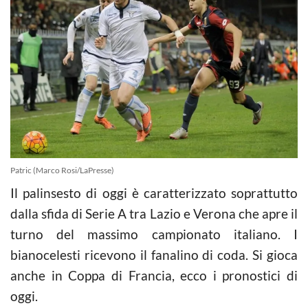
Patric (Marco Rosi/LaPresse)
Il palinsesto di oggi è caratterizzato soprattutto
dalla sfida di Serie A tra Lazio e Verona che apre il
turno del massimo campionato italiano. I
bianocelesti ricevono il fanalino di coda. Si gioca
anche in Coppa di Francia, ecco i pronostici di
oggi.