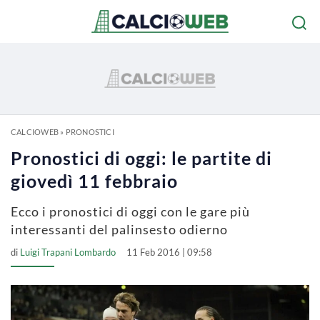
CALCIOWEB
»
PRONOSTICI
Pronostici di oggi: le partite di
giovedì 11 febbraio
Ecco i pronostici di oggi con le gare più
interessanti del palinsesto odierno
di
Luigi Trapani Lombardo
11 Feb 2016 | 09:58