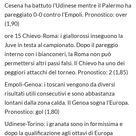
Cesena ha battuto l’Udinese mentre il Palermo ha
pareggiato 0-0 contro l’Empoli. Pronostico: over
(1,90)
ore 15 Chievo-Roma: i giallorossi inseguono la
Juve in testa al campionato. Dopo il pareggio
interno con i bianconeri, la Roma non può
permettersi altri passi falsi. Il Chievo ha uno dei
peggiori attacchi del torneo. Pronostico: 2 (1,85)
Empoli-Genoa: i toscani vengono da diversi
risultati utili consecutivi e sono abbastanza
lontani dalla zona calda. Il Genoa sogna l’Europa.
Pronostico: gol (1,80)
Udinese-Torino: i granata sono in formissima e
dopo la qualificazione agli ottavi di Europa