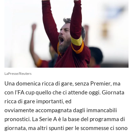
LaPresse/Reuters
Una domenica ricca di gare, senza Premier, ma
con l’FA cup quello che ci attende oggi. Giornata
ricca di gare importanti, ed
ovviamente accompagnata dagli immancabili
pronostici. La Serie A è la base del programma di
giornata, ma altri spunti per le scommesse ci sono