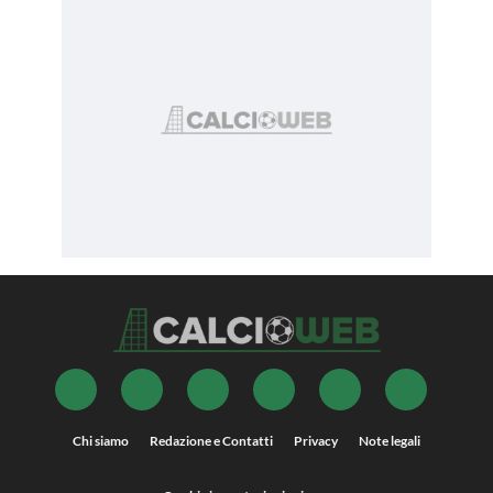
Chi siamo
Redazione e Contatti
Privacy
Note legali