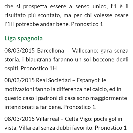
che si prospetta essere a senso unico, l’1 è il
risultato più scontato, ma per chi volesse osare
l’1H potrebbe andar bene. Pronostico 1
Liga spagnola
08/03/2015 Barcellona – Vallecano: gara senza
storia, i blaugrana faranno un sol boccone degli
ospiti. Pronostico 1H
08/03/2015 Real Sociedad – Espanyol: le
motivazioni fanno la differenza nel calcio, ed in
questo caso i padroni di casa sono maggiormente
intenzionati a far bene. Pronostico 1.
08/03/2015 Villarreal – Celta Vigo: pochi gol in
vista, Villareal senza dubbi favorito. Pronostico 1